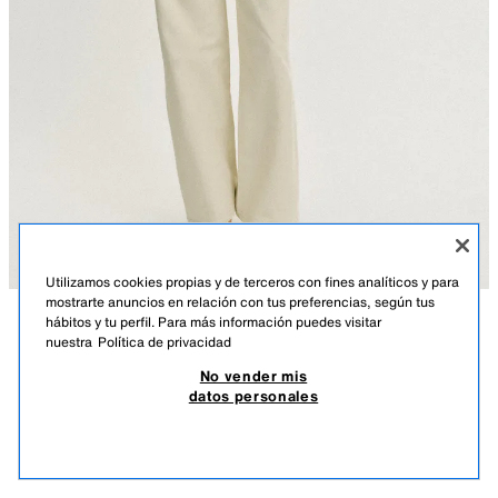
Utilizamos cookies propias y de terceros con fines analíticos y para
mostrarte anuncios en relación con tus preferencias, según tus
hábitos y tu perfil. Para más información puedes visitar
DESCRIPCIÓN
COMPOSICIÓN
MEDIDAS
nuestra
Política de privacidad
CAMISA PEPLUM MANGA ABULLONADA
No vender mis
Altura modelo: 176 cm
25,95 EUR
7,78 EUR
-80%*
5,19 EUR
datos personales
*DESCUENTO APLICADO SOBRE PRECIO DE TEMPORADA
Camisa popelín de cuello solapa y manga abullonada por debajo del codo
5,19
acabada en elástico. Bajo en evasé. Cierre frontal con botones ocultos.
VER SIMILARES
BLANCO
6010/255/250
AGOTADO