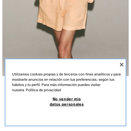
Utilizamos cookies propias y de terceros con fines analíticos y para
mostrarte anuncios en relación con tus preferencias, según tus
hábitos y tu perfil. Para más información puedes visitar
DESCRIPCIÓN
CAMISA LINO 100% BOLSILLO ZW
COLOR
COMPOSICIÓN
MEDIDAS
nuestra
Política de privacidad
COLLECTION
No vender mis
Altura modelo: 178 cm
35,95 EUR
10,78 EUR
-80%*
7,19 EUR
datos personales
*DESCUENTO APLICADO SOBRE PRECIO DE TEMPORADA
ZARA WOMAN COLLECTION
7,19
VER SIMILARES
Camisa con tejido principal confeccionado en hilatura de lino 100%.
AGOTADO
MANDARINA
5344/010/643
Cuello solapa y manga larga acabada en puño. Bolsillo de plastrón en