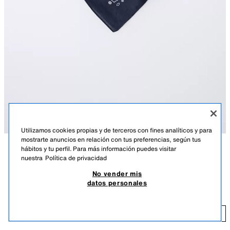
Utilizamos cookies propias y de terceros con fines analíticos y para
mostrarte anuncios en relación con tus preferencias, según tus
hábitos y tu perfil. Para más información puedes visitar
DESCRIPCIÓN
COLOR
COMPOSICIÓN
MEDIDAS
nuestra
Política de privacidad
No vender mis
BANDANA ESTAMPADO PAISLEY
Bandana cuadrada con estampado paisley.
datos personales
AZUL
0653/631/400
7,95 EUR
7,
AÑADIR