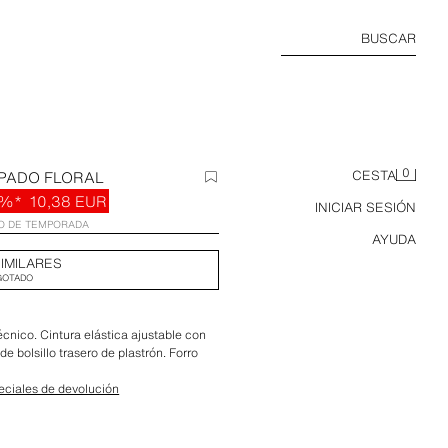
BUSCAR
0
PADO FLORAL
CESTA
0%*
10,38 EUR
INICIAR SESIÓN
IO DE TEMPORADA
AYUDA
IMILARES
GOTADO
cnico. Cintura elástica ajustable con
 de bolsillo trasero de plastrón. Forro
eciales de devolución
 18 cm.
: 40 cm.