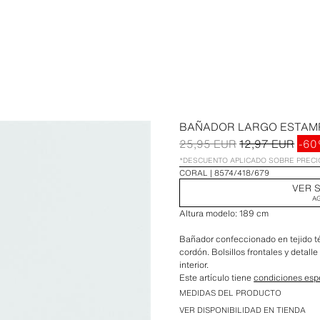
BAÑADOR LARGO ESTAM
25,95 EUR
12,97 EUR
-6
*DESCUENTO APLICADO SOBRE PREC
CORAL
8574/418/679
VER S
A
Altura modelo: 189 cm
Bañador confeccionado en tejido té
cordón. Bolsillos frontales y detalle
interior.
Este artículo tiene
condiciones esp
Largo costura interior de la pierna:
MEDIDAS DEL PRODUCTO
Largo costura exterior de la pierna
VER DISPONIBILIDAD EN TIENDA