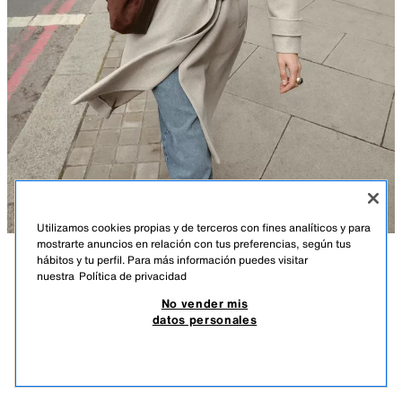
Utilizamos cookies propias y de terceros con fines analíticos y para
mostrarte anuncios en relación con tus preferencias, según tus
hábitos y tu perfil. Para más información puedes visitar
DESCRIPCIÓN
COMPOSICIÓN
MEDIDAS
nuestra
Política de privacidad
ABRIGO SOFT CAPUCHA
No vender mis
Altura modelo: 179 cm
39,95 EUR
11,98 EUR
-80%*
7,99 EUR
datos personales
*DESCUENTO APLICADO SOBRE PRECIO DE TEMPORADA
Abrigo con capucha y manga larga con trabillas. Confeccionado en tejido
7,99
tacto suave. Bolsillos laterales. Cinturón lazada en mismo tejido. Cierre
VER SIMILARES
frontal cruzado con botones.
AGOTADO
BEIGE
3046/273/710