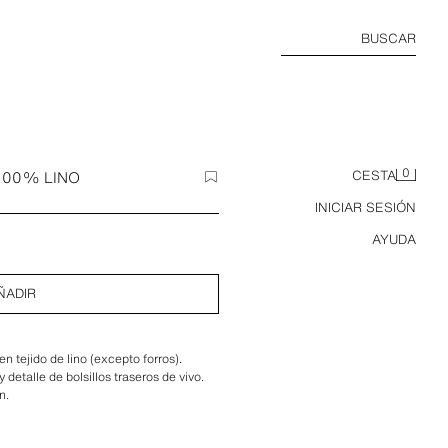
BUSCAR
0
100% LINO
CESTA
INICIAR SESIÓN
AYUDA
ÑADIR
n tejido de lino (excepto forros).
y detalle de bolsillos traseros de vivo.
n.