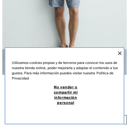
Utilizamos cookies propias y de terceros para conocer los usos de
nuestra tienda online, poder mejorarla y adaptar el contenido a tus
gustos. Para más información puedes visitar nuestra
Política de
Privacidad
No vender o
DESCRIPCIÓN
COLOR
COMPOSICIÓN
MEDIDAS
compartir mi
información
Altura modelo: 186 cm
BERMUDA REGULAR FIT ESTRUCTURA
+3
personal
$ 45,99
Bermuda regular fit confeccionada en tejido con mezcla de algodón y
15% de lino. Cintura elástica. Bolsillos frontales y detalle de bolsillos
$ 
traseros de vivo. Cierre frontal con cremallera y botón.
AÑADIR
AZUL / BLANCO
1618/450/044