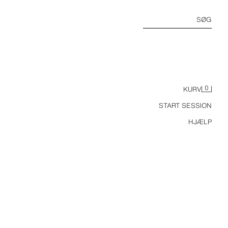
SØG
0
KURV
START SESSION
HJÆLP