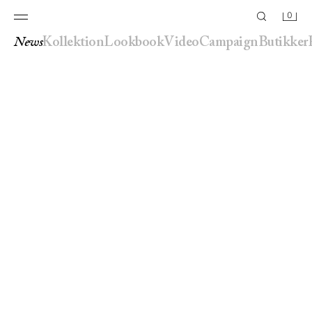
0
news
kollektion
lookbook
video
campaign
butikker