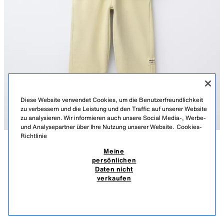
Diese Website verwendet Cookies, um die Benutzerfreundlichkeit
zu verbessern und die Leistung und den Traffic auf unserer Website
zu analysieren. Wir informieren auch unsere Social Media-, Werbe-
und Analysepartner über Ihre Nutzung unserer Website.
Cookies-
Richtlinie
Meine
BESCHREIBUNG
MATERIALZUSAMMENSETZUNG
MASSE
SWEATSHIRT- UND WEITE HOSE MIT ETIKETT
persönlichen
Daten nicht
Zweiteiliges Set. Sweatshirt mit Rundhalsausschnitt und langen Ärmeln.
19,95 EUR
-70%
5,98 EUR
verkaufen
Rippenbündchen. Weite Hose mit elastischem Bund und Taschen vorne.
INKL. MWST./EXKL. VERSANDKOSTEN.
Etikettendetail an der Seite.
5,98
GELB
1880/883/300
ÄHNLICHE PRODUKTE
AUSVERKAUFT