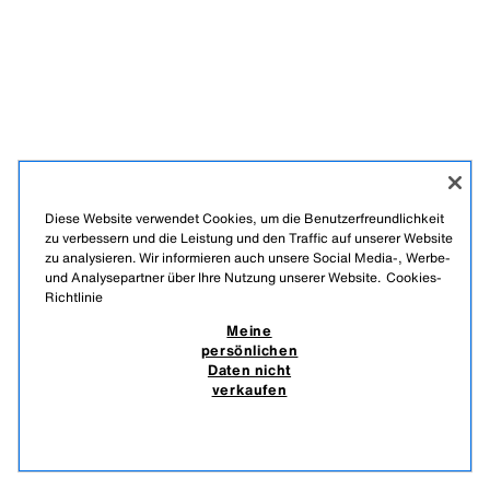
Diese Website verwendet Cookies, um die Benutzerfreundlichkeit
zu verbessern und die Leistung und den Traffic auf unserer Website
zu analysieren. Wir informieren auch unsere Social Media-, Werbe-
und Analysepartner über Ihre Nutzung unserer Website.
Cookies-
Richtlinie
DEUTSCH
ENGLISH
Meine
persönlichen
MEINE PERSÖNLICHEN DATEN NICHT VERKAUFEN
Daten nicht
EINSATZ VON KI
verkaufen
DATENSCHUTZ-MANAGEMENT