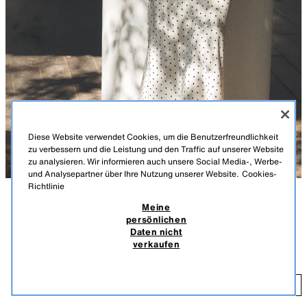
Diese Website verwendet Cookies, um die Benutzerfreundlichkeit
zu verbessern und die Leistung und den Traffic auf unserer Website
zu analysieren. Wir informieren auch unsere Social Media-, Werbe-
und Analysepartner über Ihre Nutzung unserer Website.
Cookies-
Richtlinie
Meine
BESCHREIBUNG
FARBE
MATERIALZUSAMMENSETZUNG
MASSE
persönlichen
MITTELLANGER SATINROCK MIT PUNKTEN
+8
Daten nicht
Mittellanger Rock aus Satinstoff. Hoher bund und elastischer bund.
25,95 EUR
verkaufen
CREMEFARBEN / SCHWARZ
8338/537/070
INKL. MWST./EXKL. VERSANDKOSTEN.
25
HINZUFÜGEN