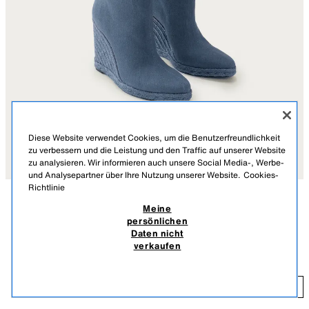
Diese Website verwendet Cookies, um die Benutzerfreundlichkeit
zu verbessern und die Leistung und den Traffic auf unserer Website
zu analysieren. Wir informieren auch unsere Social Media-, Werbe-
und Analysepartner über Ihre Nutzung unserer Website.
Cookies-
Richtlinie
Meine
BESCHREIBUNG
MATERIALZUSAMMENSETZUNG
MASSE
persönlichen
KEILSTIEFEL MARISA BERENSON X ZARA
Daten nicht
Hoher Stiefel. Steppnahtdetail am Oberteil. Keilabsatz aus Materialmix.
239,00 EUR
verkaufen
Leichtes Anziehen durch Pull-on. Spitze Zehenpartie.
INKL. MWST./EXKL. VERSANDKOSTEN.
Absatzhöhe: 11 cm
23
JEANSBLAU
1000/810/017
HINZUFÜGEN