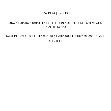
ΕΛΛΗΝΙΚΆ
ENGLISH
ZARA
/
ΠΑΙΔΙΚΑ
/
ΚΟΡΙΤΣΙ
/
COLLECTION
/
ATHLEISURE | ACTIVEWEAR
/
ΔΕΊΤΕ ΤΑ ΌΛΑ
ΝΑ ΜΗΝ ΠΩΛΗΘΟΎΝ ΟΙ ΠΡΟΣΩΠΙΚΈΣ ΠΛΗΡΟΦΟΡΊΕΣ ΠΟΥ ΜΕ ΑΦΟΡΟΎΝ
ΧΡΉΣΗ ΤΝ