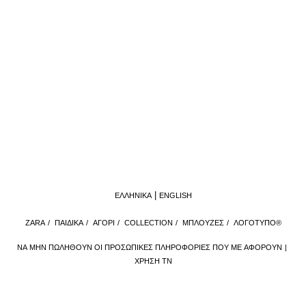
ΕΛΛΗΝΙΚΆ
ENGLISH
ZARA
/
ΠΑΙΔΙΚΑ
/
ΑΓΟΡΙ
/
COLLECTION
/
ΜΠΛΟΥΖΕΣ
/
ΛΟΓΌΤΥΠΟ®
ΝΑ ΜΗΝ ΠΩΛΗΘΟΎΝ ΟΙ ΠΡΟΣΩΠΙΚΈΣ ΠΛΗΡΟΦΟΡΊΕΣ ΠΟΥ ΜΕ ΑΦΟΡΟΎΝ
ΧΡΉΣΗ ΤΝ