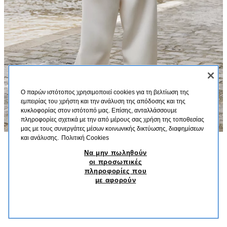
Ο παρών ιστότοπος χρησιμοποιεί cookies για τη βελτίωση της
εμπειρίας του χρήστη και την ανάλυση της απόδοσης και της
κυκλοφορίας στον ιστότοπό μας. Επίσης, ανταλλάσσουμε
πληροφορίες σχετικά με την από μέρους σας χρήση της τοποθεσίας
μας με τους συνεργάτες μέσων κοινωνικής δικτύωσης, διαφημίσεων
και ανάλυσης.
Πολιτική Cookies
Να μην πωληθούν
ΠΕΡΙΓΡΑΦΗ
ΣΎΝΘΕΣΗ
ΔΙΑΣΤΆΣΕΙΣ
οι προσωπικές
ΠΛΕΚΤΟ ΠΟΥΛΟΒΕΡ ΜΕ ΠΟΥΑ
πληροφορίες που
Ύψος μοντέλου: 183 cm
με αφορούν
29,95 EUR
9,99 EUR
-73%
7,99 EUR
Πουλόβερ με στρόγγυλη λαιμόκοψη και μακρύ μανίκι.
7,99
ΚΑΦΈ / ΕΚΡΟΎ
9598/021/087
ΠΑΡΌΜΟΙΑ ΠΡΟΪΌΝΤΑ
ΔΕΝ ΥΠΑΡΧΕΙ ΑΠΟΘΕΜΑ