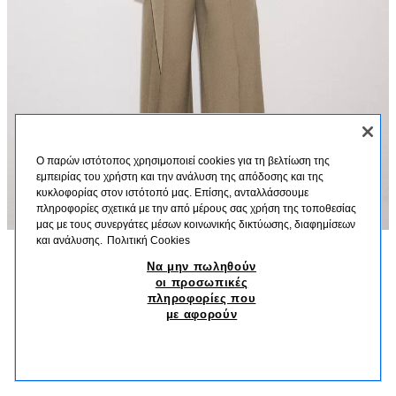
Ο παρών ιστότοπος χρησιμοποιεί cookies για τη βελτίωση της
εμπειρίας του χρήστη και την ανάλυση της απόδοσης και της
κυκλοφορίας στον ιστότοπό μας. Επίσης, ανταλλάσσουμε
πληροφορίες σχετικά με την από μέρους σας χρήση της τοποθεσίας
μας με τους συνεργάτες μέσων κοινωνικής δικτύωσης, διαφημίσεων
και ανάλυσης.
Πολιτική Cookies
Να μην πωληθούν
ΠΕΡΙΓΡΑΦΗ
ΣΎΝΘΕΣΗ
ΔΙΑΣΤΆΣΕΙΣ
οι προσωπικές
ΚΟΡΜΑΚΙ ΠΟΛΥΑΜΙΔΙΟ ΜΕ ΔΑΝΤΕΛΑ
πληροφορίες που
Ύψος μοντέλου: 178 cm
με αφορούν
29,95 EUR
9,99 EUR
-73%
7,99 EUR
Κορμάκι από ύφασμα με μείγμα πολυαμιδίου. Ντεκολτέ σε σχήμα καρδιάς με
7,99
μπανέλες και λεπτές ρυθμιζόμενες τιράντες. Λεπτομέρεια απλικέ δαντέλα
ΠΑΡΌΜΟΙΑ ΠΡΟΪΌΝΤΑ
στην ίδια απόχρωση. Κλείσιμο στο κάτω μέρος με κουμπιά σούστες.
ΔΕΝ ΥΠΑΡΧΕΙ ΑΠΟΘΕΜΑ
ΠΡΆΣΙΝΟ ΤΗΣ ΕΛΙΆΣ
1355/017/545