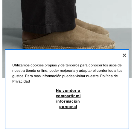
Utilizamos cookies propias y de terceros para conocer los usos de
nuestra tienda online, poder mejorarla y adaptar el contenido a tus
gustos. Para más información puedes visitar nuestra
Política de
Privacidad
No vender o
DESCRIPCIÓN
COMPOSICIÓN
MEDIDAS
compartir mi
información
ZUECO PIEL
Altura modelo: 188 cm
personal
249.000 COP
-59%
99.900 COP
Zueco fabricado en piel con acabado serraje. Parte superior lisa. Horma
99.9
redonda. Suela recubierta de yute.
VER SIMILARES
GRIS TOPO
2786/720/131
AGOTADO