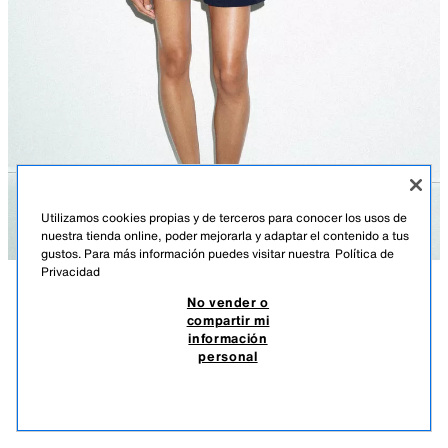
Utilizamos cookies propias y de terceros para conocer los usos de
nuestra tienda online, poder mejorarla y adaptar el contenido a tus
gustos. Para más información puedes visitar nuestra
Política de
Privacidad
No vender o
DESCRIPCIÓN
COMPOSICIÓN
MEDIDAS
compartir mi
información
SHORTS CORDONES
Altura modelo: 174 cm
personal
129.900 COP
-76%
29.900 COP
Shorts de tiro medio con cintura elástica ajustable con cordones.
29.9
Bolsillos laterales ocultos en costura.
VER SIMILARES
MARINO
3641/404/401
AGOTADO