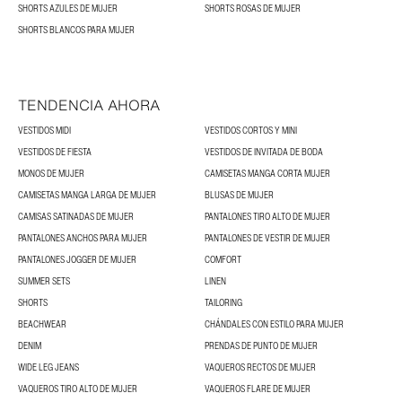
SHORTS AZULES DE MUJER
SHORTS ROSAS DE MUJER
SHORTS BLANCOS PARA MUJER
TENDENCIA AHORA
VESTIDOS MIDI
VESTIDOS CORTOS Y MINI
VESTIDOS DE FIESTA
VESTIDOS DE INVITADA DE BODA
MONOS DE MUJER
CAMISETAS MANGA CORTA MUJER
CAMISETAS MANGA LARGA DE MUJER
BLUSAS DE MUJER
CAMISAS SATINADAS DE MUJER
PANTALONES TIRO ALTO DE MUJER
PANTALONES ANCHOS PARA MUJER
PANTALONES DE VESTIR DE MUJER
PANTALONES JOGGER DE MUJER
COMFORT
SUMMER SETS
LINEN
SHORTS
TAILORING
BEACHWEAR
CHÁNDALES CON ESTILO PARA MUJER
DENIM
PRENDAS DE PUNTO DE MUJER
WIDE LEG JEANS
VAQUEROS RECTOS DE MUJER
VAQUEROS TIRO ALTO DE MUJER
VAQUEROS FLARE DE MUJER