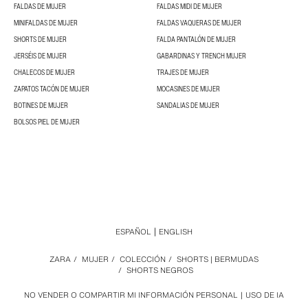
FALDAS DE MUJER
FALDAS MIDI DE MUJER
MINIFALDAS DE MUJER
FALDAS VAQUERAS DE MUJER
SHORTS DE MUJER
FALDA PANTALÓN DE MUJER
JERSÉIS DE MUJER
GABARDINAS Y TRENCH MUJER
CHALECOS DE MUJER
TRAJES DE MUJER
ZAPATOS TACÓN DE MUJER
MOCASINES DE MUJER
BOTINES DE MUJER
SANDALIAS DE MUJER
BOLSOS PIEL DE MUJER
ESPAÑOL
ENGLISH
ZARA
/
MUJER
/
COLECCIÓN
/
SHORTS | BERMUDAS
/
SHORTS NEGROS
NO VENDER O COMPARTIR MI INFORMACIÓN PERSONAL
USO DE IA