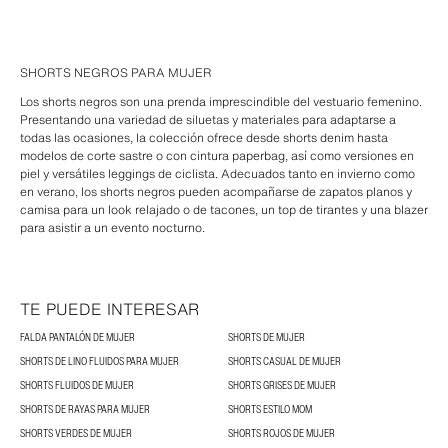
SHORTS NEGROS PARA MUJER
Los shorts negros son una prenda imprescindible del vestuario femenino.
Presentando una variedad de siluetas y materiales para adaptarse a
todas las ocasiones, la colección ofrece desde shorts denim hasta
modelos de corte sastre o con cintura paperbag, así como versiones en
piel y versátiles leggings de ciclista. Adecuados tanto en invierno como
en verano, los shorts negros pueden acompañarse de zapatos planos y
camisa para un look relajado o de tacones, un top de tirantes y una blazer
para asistir a un evento nocturno.
TE PUEDE INTERESAR
FALDA PANTALÓN DE MUJER
SHORTS DE MUJER
SHORTS DE LINO FLUIDOS PARA MUJER
SHORTS CASUAL DE MUJER
SHORTS FLUIDOS DE MUJER
SHORTS GRISES DE MUJER
SHORTS DE RAYAS PARA MUJER
SHORTS ESTILO MOM
SHORTS VERDES DE MUJER
SHORTS ROJOS DE MUJER