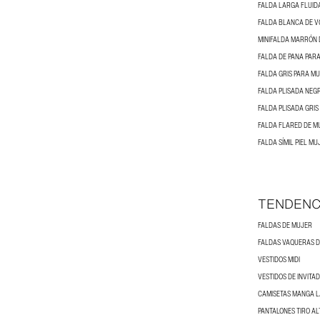
FALDA LARGA FLUID
FALDA BLANCA DE V
MINIFALDA MARRÓN 
FALDA DE PANA PAR
FALDA GRIS PARA M
FALDA PLISADA NEG
FALDA PLISADA GRIS
FALDA FLARED DE M
FALDA SÍMIL PIEL MU
TENDENC
FALDAS DE MUJER
FALDAS VAQUERAS 
VESTIDOS MIDI
VESTIDOS DE INVITA
CAMISETAS MANGA 
PANTALONES TIRO AL