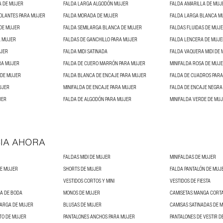
A DE MUJER
FALDA LARGA ALGODÓN MUJER
FALDA AMARILLA DE MUJ
OLANTES PARA MUJER
FALDA MORADA DE MUJER
FALDA LARGA BLANCA M
DE MUJER
FALDA SEMILARGA BLANCA DE MUJER
FALDAS FLUIDAS DE MUJ
A MUJER
FALDAS DE GANCHILLO PARA MUJER
FALDA LENCERA DE MUJE
UJER
FALDA MIDI SATINADA
FALDA VAQUERA MIDI DE
RA MUJER
FALDA DE CUERO MARRÓN PARA MUJER
MINIFALDA ROSA DE MUJ
 DE MUJER
FALDA BLANCA DE ENCAJE PARA MUJER
FALDA DE CUADROS PAR
UJER
MINIFALDA DE ENCAJE PARA MUJER
FALDA DE ENCAJE NEGRA
JER
FALDA DE ALGODÓN PARA MUJER
MINIFALDA VERDE DE MU
IA AHORA
FALDAS MIDI DE MUJER
MINIFALDAS DE MUJER
DE MUJER
SHORTS DE MUJER
FALDA PANTALÓN DE MUJ
VESTIDOS CORTOS Y MINI
VESTIDOS DE FIESTA
DA DE BODA
MONOS DE MUJER
CAMISETAS MANGA CORT
LARGA DE MUJER
BLUSAS DE MUJER
CAMISAS SATINADAS DE 
TO DE MUJER
PANTALONES ANCHOS PARA MUJER
PANTALONES DE VESTIR D