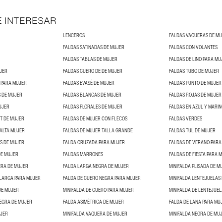
E INTERESAR
LENCEROS
FALDAS VAQUERAS DE M
FALDAS SATINADAS DE MUJER
FALDAS CON VOLANTES
FALDAS TABLAS DE MUJER
FALDAS DE LINO PARA MU
JER
FALDAS CUERO DE DE MUJER
FALDAS TUBO DE MUJER
 PARA MUJER
FALDAS EVASÉ DE MUJER
FALDAS PUNTO DE MUJER
 DE MUJER
FALDAS BLANCAS DE MUJER
FALDAS ROJAS DE MUJER
UJER
FALDAS FLORALES DE MUJER
FALDAS EN AZUL Y MARI
NT DE MUJER
FALDAS DE MUJER CON FLECOS
FALDAS VERDES
 ALTA MUJER
FALDAS DE MUJER TALLA GRANDE
FALDAS TUL DE MUJER
S DE MUJER
FALDA CRUZADA PARA MUJER
FALDAS DE VERANO PARA
DE MUJER
FALDAS MARRONES
FALDAS DE FIESTA PARA 
ERA DE MUJER
FALDA LARGA NEGRA DE MUJER
MINIFALDA PLISADA DE M
ILARGA PARA MUJER
FALDA DE CUERO NEGRA PARA MUJER
MINIFALDA LENTEJUELAS
DE MUJER
MINIFALDA DE CUERO PARA MUJER
MINIFALDA DE LENTEJUE
EGRA DE MUJER
FALDA ASIMÉTRICA DE MUJER
FALDA DE LANA PARA MU
UJER
MINIFALDA VAQUERA DE MUJER
MINIFALDA NEGRA DE MU