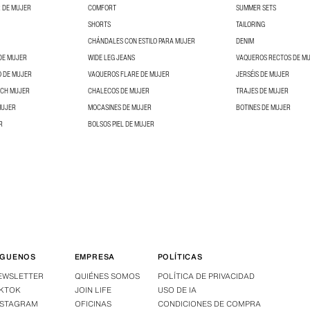
 DE MUJER
COMFORT
SUMMER SETS
SHORTS
TAILORING
CHÁNDALES CON ESTILO PARA MUJER
DENIM
DE MUJER
WIDE LEG JEANS
VAQUEROS RECTOS DE M
O DE MUJER
VAQUEROS FLARE DE MUJER
JERSÉIS DE MUJER
NCH MUJER
CHALECOS DE MUJER
TRAJES DE MUJER
MUJER
MOCASINES DE MUJER
BOTINES DE MUJER
R
BOLSOS PIEL DE MUJER
ÍGUENOS
EMPRESA
POLÍTICAS
EWSLETTER
QUIÉNES SOMOS
POLÍTICA DE PRIVACIDAD
IKTOK
JOIN LIFE
USO DE IA
NSTAGRAM
OFICINAS
CONDICIONES DE COMPRA