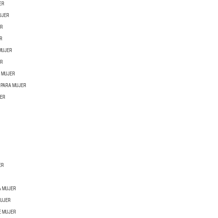
ER
UJER
ER
R
 MUJER
ER
A MUJER
 PARA MUJER
JER
ER
A MUJER
MUJER
E MUJER