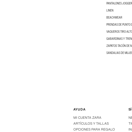
PANTALONES JOGGER
LINEN
BEACHWEAR
PRENDAS DE PUNTO 
VAQUEROS TIRO ALT
GABARDINAS Y TRE
ZAPATOS TACÓN DE 
SANDALIAS DE MUJE
AYUDA
S
MI CUENTA ZARA
N
ARTÍCULOS Y TALLAS
T
OPCIONES PARA REGALO
I