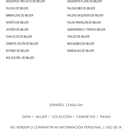
VAQUEROS TIRO ALTO DE MUJER
VAQUEROS FLARE DE MUJER
FALDAS DE MUJER
FALDAS MIDI DE MUJER
MINIFALDAS DE MUJER
FALDAS VAQUERAS DE MUJER
SHORTS DE MUJER
FALDA PANTALÓN DE MUJER
JERSÉIS DE MUJER
GABARDINAS Y TRENCH MUJER
CHALECOS DE MUJER
TRAJES DE MUJER
ZAPATOS TACÓN DE MUJER
MOCASINES DE MUJER
BOTINES DE MUJER
SANDALIAS DE MUJER
BOLSOS PIEL DE MUJER
ESPAÑOL
ENGLISH
ZARA
/
MUJER
/
COLECCIÓN
/
CAMISETAS
/
RAYAS
NO VENDER O COMPARTIR MI INFORMACIÓN PERSONAL
USO DE IA