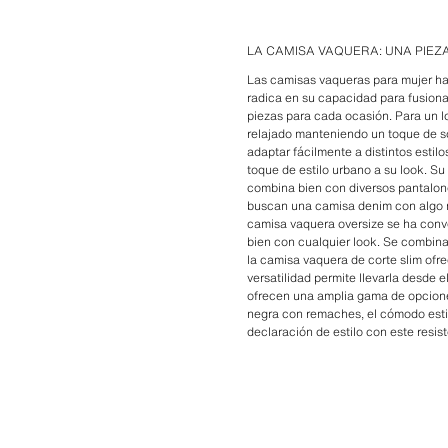
LA CAMISA VAQUERA: UNA PIEZ
Las camisas vaqueras para mujer ha
radica en su capacidad para fusionar
piezas para cada ocasión. Para un lo
relajado manteniendo un toque de so
adaptar fácilmente a distintos esti
toque de estilo urbano a su look. S
combina bien con diversos pantalone
buscan una camisa denim con algo más
camisa vaquera oversize se ha conv
bien con cualquier look. Se combina 
la camisa vaquera de corte slim ofre
versatilidad permite llevarla desde 
ofrecen una amplia gama de opciones
negra con remaches, el cómodo estilo
declaración de estilo con este resis