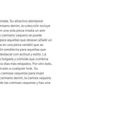
rada. Su atractivo atemporal
amisero denim, la colección incluye
 una sola pieza irradia un aire
ido camisero vaquero se puede
 para aquellas que desean añadir un
a en una pieza versátil que se
ón predilecta para aquellas que
estacar con actitud y estilo. La
eta holgada y cómoda que combina
s días más relajados. Por otro lado,
ticado a cualquier look. Su
Las camisas vaqueras para mujer
 camisero denim, la camisa vaquera
d de las camisas vaqueras y haz una