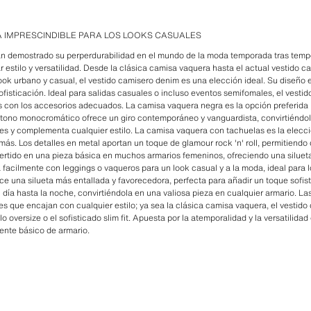
A IMPRESCINDIBLE PARA LOS LOOKS CASUALES
n demostrado su perperdurabilidad en el mundo de la moda temporada tras tempo
 estilo y versatilidad. Desde la clásica camisa vaquera hasta el actual vestido c
ok urbano y casual, el vestido camisero denim es una elección ideal. Su diseño en
fisticación. Ideal para salidas casuales o incluso eventos semifomales, el vest
los con los accesorios adecuados. La camisa vaquera negra es la opción preferida
u tono monocromático ofrece un giro contemporáneo y vanguardista, convirtiéndol
s y complementa cualquier estilo. La camisa vaquera con tachuelas es la elecci
. Los detalles en metal aportan un toque de glamour rock 'n' roll, permitiendo d
ertido en una pieza básica en muchos armarios femeninos, ofreciendo una silu
facilmente con leggings o vaqueros para un look casual y a la moda, ideal para lo
ce una silueta más entallada y favorecedora, perfecta para añadir un toque sofis
el día hasta la noche, convirtiéndola en una valiosa pieza en cualquier armario. 
 que encajan con cualquier estilo; ya sea la clásica camisa vaquera, el vestido
 oversize o el sofisticado slim fit. Apuesta por la atemporalidad y la versatilida
tente básico de armario.