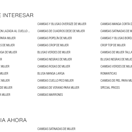
E INTERESAR
CAMISAS Y BLUSAS OVERSIZE DE MUJER
CAMISAS MANGA CORTA 
BLUSAS DE MUJER CON LAZADA AL CUELLO Y BLUSAS CON LAZOS
CAMISAS DE CUADROS DEDE DE MUJER
CAMISAS SATINADAS DE 
 PARA MUJER
CAMISAS POPELÍN DE MUJER
CAMISAS Y BLUSAS BORD
S DE MUJER
CAMISAS CROP DE MUJER
CROP TOP DE MUJER
RGA DE MUJER
BLUSAS VERDES DE MUJER
CAMISAS DE MUJER TALL
ER
CAMISAS NEGRAS DE MUJER
BLUSAS NEGRAS DE MUJ
E MUJER
CAMISAS ROSAS DE MUJER
CAMISAS VERDES DE MUJ
 MUJER
BLUSA MANGA LARGA
ROMANTICAS
E MUJER
CAMISAS CUELLO PICO MUJER
CAMISAS DE PIEL PARA M
 DE MUJER
CAMISAS DE VERANO PARA MUJER
SPECIAL PRICES
A MUJER
CAMISAS MARRONES
IA AHORA
CAMISAS SATINADAS DE MUJER