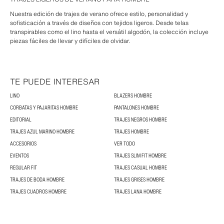
Nuestra edición de trajes de verano ofrece estilo, personalidad y
sofisticación a través de diseños con tejidos ligeros. Desde telas
transpirables como el lino hasta el versátil algodón, la colección incluye
piezas fáciles de llevar y difíciles de olvidar.
TE PUEDE INTERESAR
LINO
BLAZERS HOMBRE
CORBATAS Y PAJARITAS HOMBRE
PANTALONES HOMBRE
EDITORIAL
TRAJES NEGROS HOMBRE
TRAJES AZUL MARINO HOMBRE
TRAJES HOMBRE
ACCESORIOS
VER TODO
EVENTOS
TRAJES SLIM FIT HOMBRE
REGULAR FIT
TRAJES CASUAL HOMBRE
TRAJES DE BODA HOMBRE
TRAJES GRISES HOMBRE
TRAJES CUADROS HOMBRE
TRAJES LANA HOMBRE