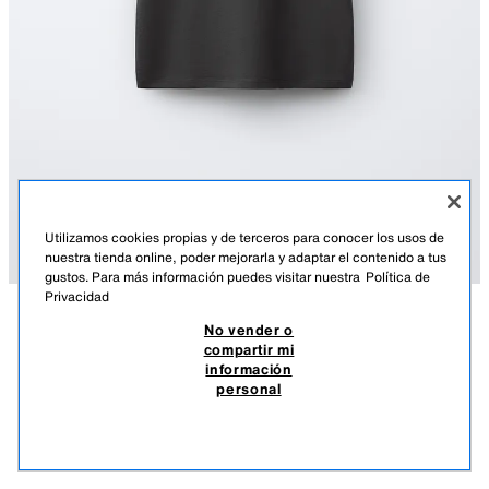
Utilizamos cookies propias y de terceros para conocer los usos de
nuestra tienda online, poder mejorarla y adaptar el contenido a tus
gustos. Para más información puedes visitar nuestra
Política de
Privacidad
No vender o
DESCRIPCIÓN
COMPOSICIÓN
MEDIDAS
compartir mi
CAMISETA ILUSTRACIÓN JURASSIC PARK© X DYLAN´S T-
información
SHIRT CLUB X ZARA
Camiseta con cuello redondo y manga corta. Ilustraciones estampadas
personal
en delantero y espalda de Jurassic Park © UCS LLC and Amblin.
89.900 COP
-71%
25.900 COP
25.9
Colaboración especial Dylan´s T-Shirt Club x Zara.
VER SIMILARES
NEGRO
8675/757/800
AGOTADO