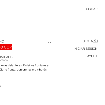
BUSCAR
0
INO
CESTA
00 COP
INICIAR SESIÓN
AYUDA
IMILARES
GOTADO
zas delanteras. Bolsillos frontales y
 Cierre frontal con cremallera y botón.
S