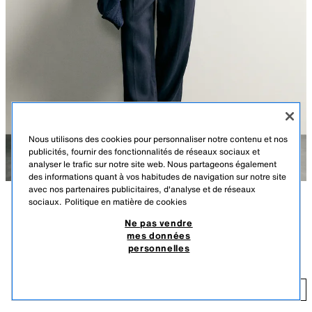
Nous utilisons des cookies pour personnaliser notre contenu et nos
publicités, fournir des fonctionnalités de réseaux sociaux et
analyser le trafic sur notre site web. Nous partageons également
des informations quant à vos habitudes de navigation sur notre site
avec nos partenaires publicitaires, d'analyse et de réseaux
sociaux.
Politique en matière de cookies
DESCRIPTION
COULEUR
COMPOSITION
DIMENSIONS
Ne pas vendre
mes données
Le mannequin mesure : 188 cm
T-SHIRT EN MAILLE BASIQUE REGULAR FIT
+4
personnelles
29,90 CHF
T-shirt regular fit en maille tissée à partir d'un fil en mélange de viscose.
Col rond et manches courtes. Finitions côtelées.
29
BLEU MARINE FONCÉ
0304/426/422
AJOUTER