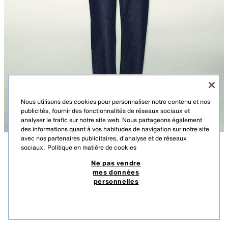
Nous utilisons des cookies pour personnaliser notre contenu et nos
publicités, fournir des fonctionnalités de réseaux sociaux et
analyser le trafic sur notre site web. Nous partageons également
des informations quant à vos habitudes de navigation sur notre site
avec nos partenaires publicitaires, d'analyse et de réseaux
sociaux.
Politique en matière de cookies
DESCRIPTION
COMPOSITION
DIMENSIONS
Ne pas vendre
mes données
JEAN Z1975 DROIT TAILLE HAUTE LONGUEUR LONGUE
Le mannequin mesure : 180 cm
personnelles
37,90 CHF
-73%
9,95 CHF
TAILLE HAUTE - JAMBES DROITES - LONGUEUR LONGUE
9,95
PRODUITS SIMILAIRES
Jean taille haute avec cinq poches. Jambes droites et longues.
ÉPUISÉ
BLEU
8228/224/400
Fermeture à l'avant avec zip et bouton.