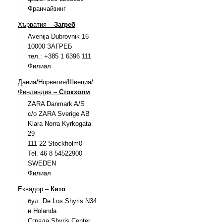
Франчайзинг
Хърватия –
Загреб
Avenija Dubrovnik 16
10000 ЗАГРЕБ
тел.: +385 1 6396 111
Филиал
Дания/Норвегия/Швеция/
Финландия –
Стокхолм
ZARA Danmark A/S
c/o ZARA Sverige AB
Klara Norra Kyrkogata
29
111 22 Stockholm0
Tel. 46 8 54522900
SWEDEN
Филиал
Еквадор –
Кито
бул. De Los Shyris N34
и Holanda
Сграда Shyris Center,