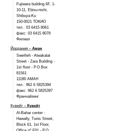
Fujiwara building 6F, 1-
10-11, Ebisu-nishi,
Shibuya-Ku
150-0021 ТОКИО
тел.: 03 6415 8061
факс: 03 6415 8078
Филиал
Йордания –
Аман
Sweifieh - Alwakalat
Street - Zara Building -
1st floor - P.O.Box
81561
11180 АМАН
тел.: 962 6 5825394
факс: 962 6 5825397
Франчайзинг
Кувейт –
Кувейт
Al-Bahar center -
Hawally, Tunis Street,
Block 61, 1st Floor,
Office nº F01 - P.O.