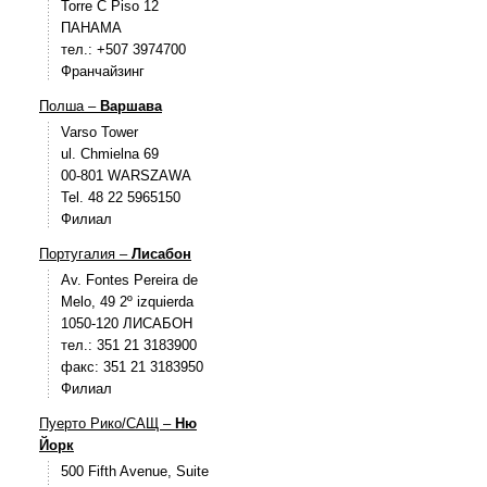
Torre C Piso 12
ПАНАМА
тел.: +507 3974700
Франчайзинг
Полша –
Варшава
Varso Tower
ul. Chmielna 69
00-801 WARSZAWA
Tel. 48 22 5965150
Филиал
Португалия –
Лисабон
Av. Fontes Pereira de
Melo, 49 2º izquierda
1050-120 ЛИСАБОН
тел.: 351 21 3183900
факс: 351 21 3183950
Филиал
Пуерто Рико/САЩ –
Ню
Йорк
500 Fifth Avenue, Suite