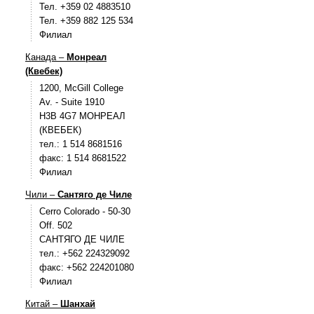
Тел. +359 02 4883510
Тел. +359 882 125 534
Филиал
Канада –
Монреал
(Квебек)
1200, McGill College
Av. - Suite 1910
H3B 4G7 МОНРЕАЛ
(КВЕБЕК)
тел.: 1 514 8681516
факс: 1 514 8681522
Филиал
Чили –
Сантяго де Чиле
Cerro Colorado - 50-30
Off. 502
САНТЯГО ДЕ ЧИЛЕ
тел.: +562 224329092
факс: +562 224201080
Филиал
Китай –
Шанхай