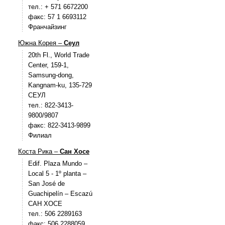
тел.: + 571 6672200
факс: 57 1 6693112
Франчайзинг
Южна Корея –
Сеул
20th Fl., World Trade
Center, 159-1,
Samsung-dong,
Kangnam-ku, 135-729
СЕУЛ
тел.: 822-3413-
9800/9807
факс: 822-3413-9899
Филиал
Коста Рика –
Сан Хосе
Edif. Plaza Mundo –
Local 5 - 1º planta –
San José de
Guachipelín – Escazú
САН ХОСЕ
тел.: 506 2289163
факс: 506 2288059