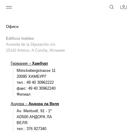
0
Офиси
Edificio Inditex
Avenida de la Diputación s/n
15142 Arteixo, A Coruña, Испания
Германия –
Хамбург
Mönckebergstrasse 11
20095 ХАМБУРГ
тел.: 49 40 30962222
факс: 49 40 30962240
Филиал
Андора –
Андора ла Веля
Av. Meritxell, 91 - 1º
AD500 АНДОРА ЛА
ВЕЛЯ
тел.: 376 827340