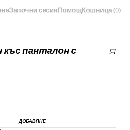
ене
започни сесия
Помощ
Кошница
(0)
ДОБАВЯНЕ