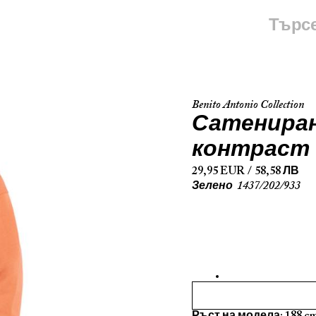
Търс
Benito Antonio Collection
сатениран къс панталон с
контраст
29,95 EUR
/
58,58 ЛВ
Зелено
1437/202/933