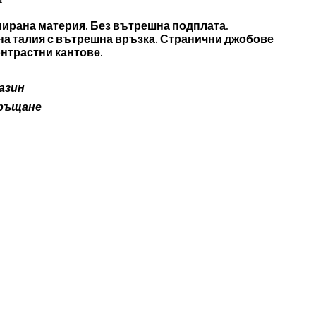
m
нирана материя. Без вътрешна подплата.
на талия с вътрешна връзка. Странични джобове
онтрастни кантове.
o x ZARA.
азин
връщане