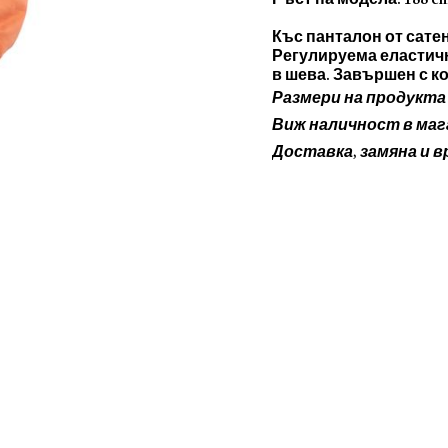
Ръст на модела: 188 c
Къс панталон от сате
Регулируема еластич
в шева. Завършен с к
Размери на продукта
Колекция Benito Antoni
Виж наличност в маг
Доставка, замяна и 