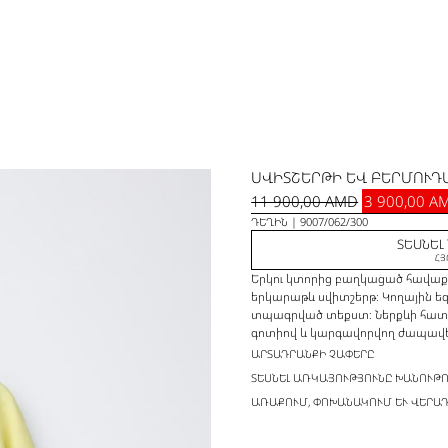
ՍՎԻՏՇԵՐԹԻ ԵՎ ԲԵՐՄՈՒԴԱ
11 900,00 AMD
3 900,00 A
ԴԵՂԻՆ
9007/062/300
ՏԵՍՆԵԼ
ՀՅ
Երկու կտորից բաղկացած հավաքա
երկարաթև սվիտշերթ։ Կողային 
տպագրված տեքստ։ Ներքևի հատվա
գոտիով և կարգավորվող ժապավե
ԱՐՏԱԴՐԱՆՔԻ ՉԱՓԵՐԸ
ՏԵՍՆԵԼ ԱՌԿԱՅՈՒԹՅՈՒՆԸ ԽԱՆՈՒԹ
ԱՌԱՔՈՒՄ, ՓՈԽԱՆԱԿՈՒՄ ԵՒ ՎԵՐԱԴ