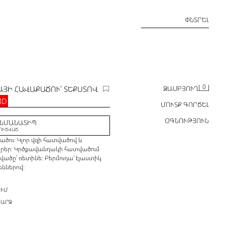
ՓՆՏՐԵԼ
0
ՅԻ ՀԱՎԱՔԱԾՈՒ՝ ՏԵՔՍՏՈՎ
ԶԱՄԲՅՈՒՂ
MD
ՄՈՒՏՔ ԳՈՐԾԵԼ
ՕԳՆՈՒԹՅՈՒՆ
 ՆՄԱՆԱՏԻՊ
ՈՒԾՎԱԾ
ծու։ Կլոր վզի հատվածով և
եզրեր։ Կրծքավանդակի հատվածում
ծը՝ ռետինե։ Բերմուդա՝ էլաստիկ
ններով։
ՈՒՄ
ԱՐՁ