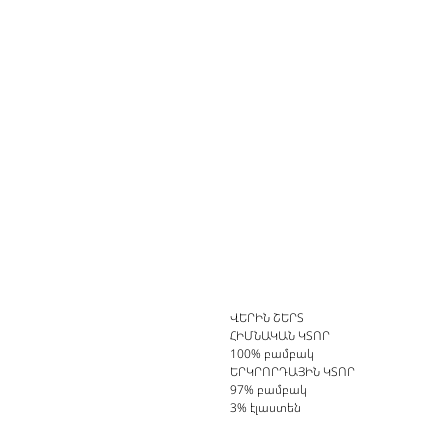
ՎԵՐԻՆ ՇԵՐՏ
ՀԻՄՆԱԿԱՆ ԿՏՈՐ
100% բամբակ
ԵՐԿՐՈՐԴԱՅԻՆ ԿՏՈՐ
97% բամբակ
3% էլաստեն