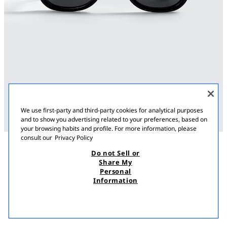
We use first-party and third-party cookies for analytical purposes
and to show you advertising related to your preferences, based on
your browsing habits and profile. For more information, please
consult our
Privacy Policy
Do not Sell or
ՆԿԱՐԱԳՐՈՒԹՅՈՒՆ
ԿՈՄՊՈԶԻՑԻԱ
MEASUREMENTS
Share My
Personal
ՁՎԱՁԵՎ ԱՐԵՎԱՅԻՆ ԱԿՆՈՑՆԵՐ
Sunglasses with an acetate frame. Polarised lenses. Case included.
Information
33 900,00 AMD
12 900,00 AMD
UV/UVA 400 protection. Category 3.
12 9
ՍԵՒ
2750/405/800
ՏԵՍՆԵԼ ՆՄԱՆԱՏԻՊ
ՀՅՈՒԾՎԱԾ