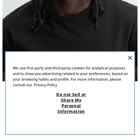
We use first-party and third-party cookies for analytical purposes
and to show you advertising related to your preferences, based on
your browsing habits and profile. For more information, please
consult our
Privacy Policy
Do not Sell or
ՆԿԱՐԱԳՐՈՒԹՅՈՒՆ
ԿՈՄՊՈԶԻՑԻԱ
MEASUREMENTS
Share My
Personal
ՀԱՐԹ ԿՈԶՐՈՎ ԳԼԽԱՐԿ՝ ԱՍԵՂՆԱԳՈՐԾՈՒԹՅԱՄԲ
Մոդելի բարձրությունը՝ {{height} } cm
Information
10 900,00 AMD
3 200,00 AMD
Տեխնիկական գործվածքից պատրաստված հարթ կոզրով
3 20
գլխարկ։ Հակադիր ասեղնագործություն առջևի մասում։
ՏԵՍՆԵԼ ՆՄԱՆԱՏԻՊ
Կարգավորվող ամրակ հետևի մասում։
ՀՅՈՒԾՎԱԾ
ՍԵՒ
3920/365/800