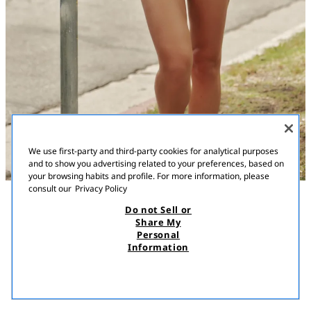
We use first-party and third-party cookies for analytical purposes
and to show you advertising related to your preferences, based on
your browsing habits and profile. For more information, please
consult our
Privacy Policy
Do not Sell or
ՆԿԱՐԱԳՐՈՒԹՅՈՒՆ
ԿՈՄՊՈԶԻՑԻԱ
MEASUREMENTS
Share My
Personal
ՀԱԼՏԵՐ ԹՈՓ՝ ԳՈՒՆԱՎՈՐ ՎԻՇԻ ՔԱՌԱԿՈՒՍԻՆԵՐՈՎ
Մոդելի բարձրությունը՝ {{height} } cm
Information
15 900,00 AMD
4 900,00 AMD
Հալտեր օձիքով թոփ։ Բաց մեջք։ Ներքին աստառը համակցված
4 90
է կոնտրաստային գույնով։ Ստորին հատվածը՝ փուչիկի նման
ՏԵՍՆԵԼ ՆՄԱՆԱՏԻՊ
ձևավորմամբ։ Օձիքի հատվածում՝ ժապավենով կապվող
ՀՅՈՒԾՎԱԾ
ՍՊԻՏԱԿ-ՆԱՐՆՋԱԳՈՒՅՆ
3152/042/048
դետալ։