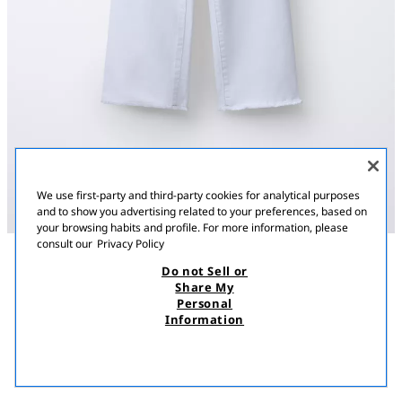
We use first-party and third-party cookies for analytical purposes
and to show you advertising related to your preferences, based on
your browsing habits and profile. For more information, please
consult our
Privacy Policy
Do not Sell or
ՆԿԱՐԱԳՐՈՒԹՅՈՒՆ
ԿՈՄՊՈԶԻՑԻԱ
MEASUREMENTS
Share My
Personal
ԾՈՎԱՅԻՆ ՋԻՆՍԵՐ
Ծովային ոճի ջինսեր՝ կարգավորվող ներքին գոտիով և առջևի
Information
կոճակով ամրացումով։ Հետևի մասում կպչուն գրպաններ։
13 900,00 AMD
5 500,00 AMD
Փեշի մասում՝ թելքազերծված դետալ։
5 50
ՍՊԻՏԱԿ
7227/618/250
ՏԵՍՆԵԼ ՆՄԱՆԱՏԻՊ
ՀՅՈՒԾՎԱԾ