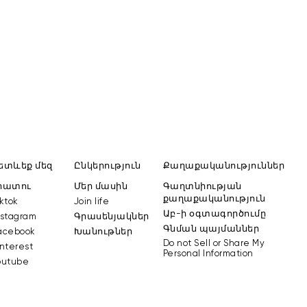
ետևեք մեզ
Ընկերություն
Քաղաքականություններ
լրատու
մեր մասին
գաղտնիության
քաղաքականություն
tiktok
join life
աբ-ի օգտագործումը
nstagram
գրասենյակներ
գնման պայմաններ
facebook
խանութներ
Do not Sell or Share My
pinterest
Personal Information
youtube