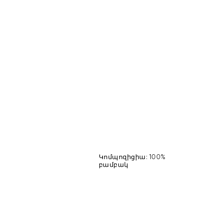
Կոմպոզիցիա
:
100%
բամբակ