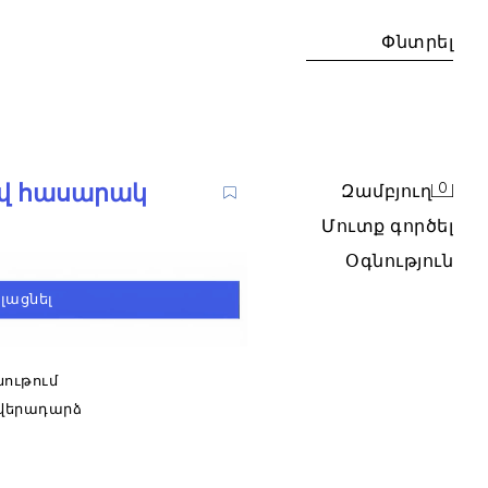
Փնտրել
0
Զամբյուղ
մուտք գործել
Օգնություն
048/600/807
լացնել
ճ թևերով շապիկ։
նութում
 վերադարձ