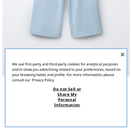
We use first-party and third-party cookies for analytical purposes
and to show you advertising related to your preferences, based on
your browsing habits and profile. For more information, please
consult our
Privacy Policy
Do not Sell or
ՆԿԱՐԱԳՐՈՒԹՅՈՒՆ
ԳՈՒՅՆ
ԿՈՄՊՈԶԻՑԻԱ
MEASUREMENTS
Share My
ԼԱՅՆ ՈՏՔԵՐՈՎ ԾԱՆՐ ՏԱԲԱՏ
Personal
Լայն ոտքերով տաբատ՝ էլաստիկ գոտիով։ Հետևի մասում
Information
կարկատան գրպան։
7 500,00 AMD
4 700,00 AMD
ԵՐԿՆԱԳՈՒՅՆ
4424/700/403
4 70
ՏԵՍՆԵԼ ՆՄԱՆԱՏԻՊ
ՀՅՈՒԾՎԱԾ