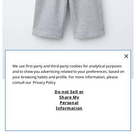
We use first-party and third-party cookies for analytical purposes
and to show you advertising related to your preferences, based on
your browsing habits and profile. For more information, please
consult our
Privacy Policy
Do not Sell or
ՆԿԱՐԱԳՐՈՒԹՅՈՒՆ
ԿՈՄՊՈԶԻՑԻԱ
MEASUREMENTS
Share My
Personal
ԼԱՅՆ ՈՏՔԵՐՈՎ ԻՆՏԵՐԼՈՔ ՏԱԲԱՏ
Լայն ոտքերով տաբատ՝ էլաստիկ գոտիով։ Հետևի մասում
Information
կարկատան գրպան։
8 900,00 AMD
1 900,00 AMD
ԿԵՆՍՈՒՐԱԽ ՄՈԽՐԱԳՈՒՅՆ
4174/613/803
1 90
ՏԵՍՆԵԼ ՆՄԱՆԱՏԻՊ
ՀՅՈՒԾՎԱԾ