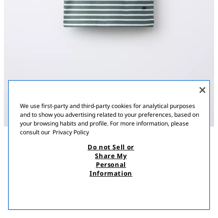
We use first-party and third-party cookies for analytical purposes
and to show you advertising related to your preferences, based on
your browsing habits and profile. For more information, please
consult our
Privacy Policy
Do not Sell or
ՆԿԱՐԱԳՐՈՒԹՅՈՒՆ
ԿՈՄՊՈԶԻՑԻԱ
MEASUREMENTS
Share My
Personal
ԶՈԼԵՐՈՎ ԱՊԼԻԿԱՑԻԱՆԵՐՈՎ ԹՈՓ
Կլոր օձիքով և բրետելներով թոփ։ Զոլավոր տպագրություն և
Information
ապլիկացիա ներքևի հատվածում։
5 500,00 AMD
2 500,00 AMD
ՇԵՐՏԵՐ
4424/630/105
2 50
ՏԵՍՆԵԼ ՆՄԱՆԱՏԻՊ
ՀՅՈՒԾՎԱԾ