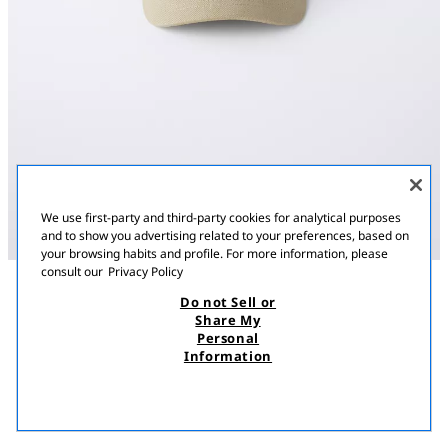
We use first-party and third-party cookies for analytical purposes
and to show you advertising related to your preferences, based on
your browsing habits and profile. For more information, please
consult our
Privacy Policy
Do not Sell or
ՆԿԱՐԱԳՐՈՒԹՅՈՒՆ
ԿՈՄՊՈԶԻՑԻԱ
MEASUREMENTS
Share My
Personal
ԳԼԽԱՐԿ ԱՍԵՂՆԱԳՈՐԾ ՏԵՔՍՏՈՎ
Գլխարկ՝ կպչուն ամրակով պարանոցի հատվածում։ Առջևի
Information
մասում ասեղնագործ տեքստի դետալ։
5 500,00 AMD
2 900,00 AMD
ԲԱՑ ԽԱԿԻ
5213/696/506
2 90
ՏԵՍՆԵԼ ՆՄԱՆԱՏԻՊ
ՀՅՈՒԾՎԱԾ