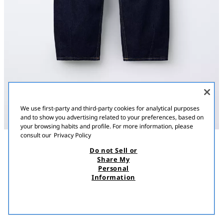
We use first-party and third-party cookies for analytical purposes
and to show you advertising related to your preferences, based on
your browsing habits and profile. For more information, please
consult our
Privacy Policy
Do not Sell or
ՆԿԱՐԱԳՐՈՒԹՅՈՒՆ
ԿՈՄՊՈԶԻՑԻԱ
MEASUREMENTS
Share My
Personal
BARREL JEANS
Բարել տիպի ջինսեր՝ կարգավորվող ներքին գոտիով և առջևի
Information
կոճակով ամրացումով։ Առջևի և կպչուն գրպաններ։
15 900,00 AMD
5 500,00 AMD
ԿԱՊՈՒՅՏ
4551/606/407
5 50
ՏԵՍՆԵԼ ՆՄԱՆԱՏԻՊ
ՀՅՈՒԾՎԱԾ