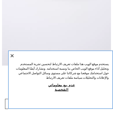
يستخدم موقع الويب هذا ملفات تعريف الارتباط لتحسين تجربة المستخدم
وتحليل أداء موقع الويب الخاص بنا ونسبة استخدامه. ونشارك أيضًا المعلومات
حول استخدامك موقعنا مع شركائنا على مستوى وسائل التواصل الاجتماعي
الوصف
التركيب
القياسات
والإعلانات والتحليلات.
سياسة ملفات تعريف الارتباط
حزام جلد اصطناعي
عدم بيع معلوماتي
حزام من الجلد الاصطناعي. إغلاق قابل للتعديل بإبزيم وحلقة تثبيت.
الشخصية
بني
1296/702/700
9.00 AED
-81%
49.00 AED
9.00 AED
شاهد منتجات مماثلة
نافد من المخزون